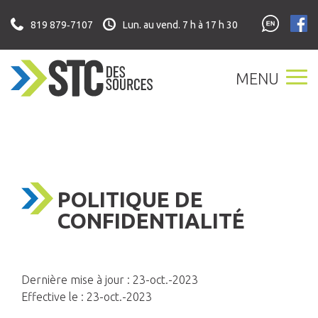
Skip
to
819 879‑7107
Lun. au vend. 7 h à 17 h 30
content
MENU
POLITIQUE DE
CONFIDENTIALITÉ
Dernière mise à jour : 23-oct.-2023
Effective le : 23-oct.-2023