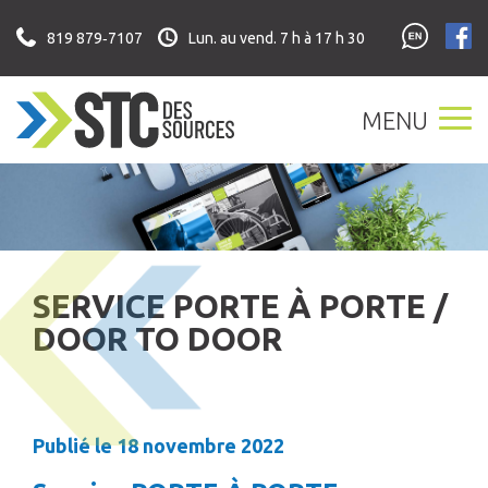
Skip
to
819 879‑7107
Lun. au vend. 7 h à 17 h 30
content
MENU
SERVICE PORTE À PORTE /
DOOR TO DOOR
Publié le 18 novembre 2022