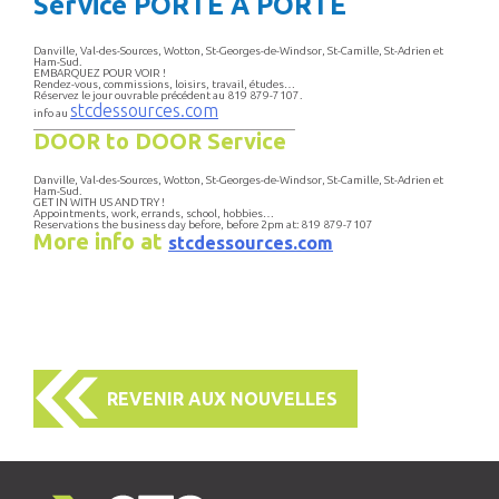
Service PORTE À PORTE
Danville, Val-des-Sources, Wotton, St-Georges-de-Windsor, St-Camille, St-Adrien et
Ham-Sud.
EMBARQUEZ POUR VOIR !
Rendez-vous, commissions, loisirs, travail, études…
Réservez le jour ouvrable précédent au 819 879-7107.
stcdessources.com
info au
_______________________________________________
DOOR to DOOR Service
Danville, Val-des-Sources, Wotton, St-Georges-de-Windsor, St-Camille, St-Adrien et
Ham-Sud.
GET IN WITH US AND TRY !
Appointments, work, errands, school, hobbies…
Reservations the business day before, before 2pm at: 819 879-7107
More info at
stcdessources.com
REVENIR AUX NOUVELLES